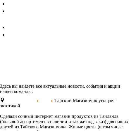
Главная
Услуги
DALWEB
Портфолио
Блог
Дальвебстудия
Блог интернет-агентства
"Дальвебмастер"
Здесь вы найдете все актуальные новости, события и акции
нашей команды.
Дальвебмастер
Блог
Тайский Магазинчик угощает
экзотикой
Сделали сочный интернет-магазин продуктов из Таиланда
(большой ассортимент в наличии и так же под заказ) для наших
друзей из Тайского Магазинчика. Живые цветы (в том числе