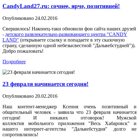
CandyLand27.ru: сочнее, ярче, позитивней!
Опубликовано
24.02.2016
Свершилось! Наконец-таки обновили фон сайта наших друзей
-
детского развлекательно-развивающего центра "CANDY
LAND"
(открываете ссылку и попадаете в эту сказочную
страну, сделанную одной небезысвестной "Дальвебстудией")).
Добро пожаловать!
Подробнее
23 февраля начинается сегодня!
Опубликовано
20.02.2016
Наш контент-менеджер Ксения очень позитивный и
общительный человек - заявила что 23 февраля начинается
сегодня! И никаких отговорок! Мужской
коллектив мобильного приложения "Весь Хабаровск" и
нашего интернет-агентства "Дальвебстудия" долго не
сопротивлялись!